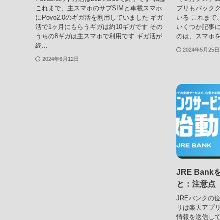
これまで、主スマホのサブSIMと車載スマホ
プリもバック
にPovo2.0のギガ活を利用していました ギガ
いる これまで、
活で1ヶ月にもらうギガは約10ギガです その
いくつか記事に
うちの8ギガは主スマホで利用です ギガ活が
のは、スマホを
終...
2024年5月25日
2024年6月12日
JRE Ba
と：注意点
JREバンクの
リは楽天アプ
情報を送信して