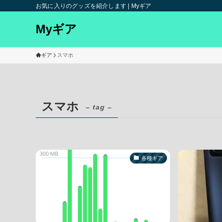
お気に入りのグッズを紹介します | Myギア
Myギア
ギア
スマホ
スマホ
– tag –
各種ギア