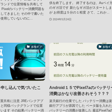
供を終了します。 終了するのは、Auペイ
グランドで位置情報を共有して
のギガ活です 新たなギガ活がスタートし
Pixelのバッテリー消費問題を
が お得度は５分の１程度 さて、これか...
してきました その中で書いた
使用していないのに...
2024年5月24日
各種ギア
各種ギ
nkを申し込んで気づいたこ
Android１５でPixel7aのバッテリ
消費はかなり改善されそう？？？
位置共有に注意 JREバンクアプ
楽天銀行の仕業でした バッテリー消費は
リと同様バックグランドで位置
銀行アプリが原因でした ベータ版を入れ
います その結果バッテリー消
バッテリーの消費が改善した 最近Pixel7a