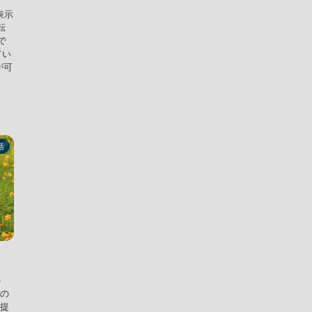
表示
転
で
てい
が可
活
の
での
典提