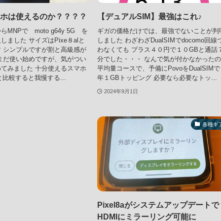
マホは使えるのか？？？？
【デュアルSIM】最強はこれ♪
NPで moto g64y 5G を
ギガの価格だけでは、最強でないことが判
ました サイズはPixe８alと
しました わざわざDualSIMでdocomo回線
 シンプルですが割と高級感が
わなくても プラス４０円で１０GBと通話
まだ使い始めですが、気がつい
分でした・・・ なんで気が付かなかった
てみました 十分使えるスマホ
平均量コースで、予備にPovoをDualSIM
lと比較すると我慢する...
年１GBトッピング 必要なら必要なトッ...
2024年9月1日
各種ギ
Pixel8aがシステムアップデートで
HDMIにミラーリング可能に