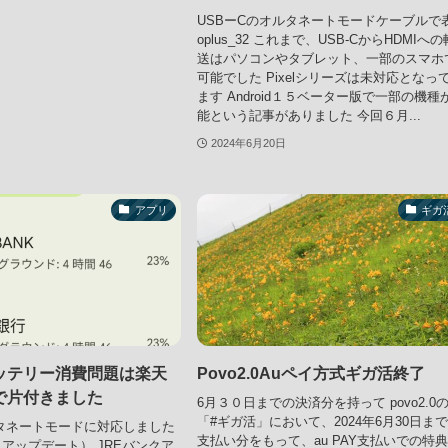
USBーCのオルタネートモードケーブルで
oplus_32 これまで、USB-CからHDMIへの
送はパソコンやタブレット、一部のスマホ
可能でした Pixelシリーズは未対応となっ
ます Android１５ベーター版で一部の機種
能という記事がありました 今回６月...
2024年6月20日
アプリ
ギガ
ッテリー消費問題は楽天
Povo2.0Auペイ方式ギガ活終了
で片付きました
6月３０日までの決済分を持って povo2.0
「#ギガ活」において、2024年6月30日ま
オルタネートモードに対応しました
支払い分をもって、au PAY支払いでの特
アップデート） JREバンクア