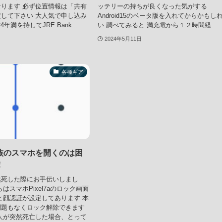
ります 必ず位置情報は「共有
ッテリーの持ちが良くなった気がする
して下さい 大人気で申し込み
Android15のベータ版を入れてからかもし
4年満を持してJRE Bank...
い 調べてみると 満充電から１２時間経...
2024年5月11日
各種ギア
族のスマホを開くのは困
！
然死した際にお手伝いしまし
はスマホPixel7aのロック画面
と顔認証が設定してあります 本
問題もなくロック解除できます
人が突然死亡した場合、とって