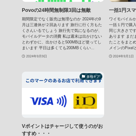
Povoの24時間無制限3回は無敵
一括1円ス
期間限定でなく販売は無理なのか 2024年の9
ワイモバイルからM
月は三連休が２回あります 旅行に行く方もた
一括１円で購入し
くさんいるでしょう 旅行先で気になるのが、
同じ大きさです
モバイルデータの消費 私は週末は出かけない
あります まだ
とわずかに、出かけると500MBほど使ってし
たことをまとめ
まいます 平日は多くても200MBくらい...
メインのPixe
2024年9月9日
2024年9月1日
各種ギア
Vポイントはチャージして使うのがお
すすめ・・・