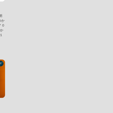
明
つか
７０
のか
で１
ア