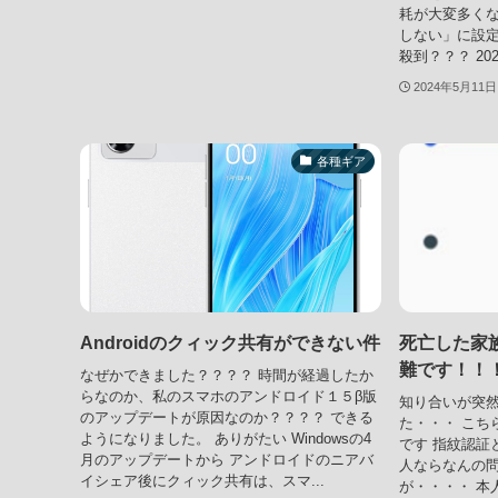
耗が大変多くな
しない」に設定
殺到？？？ 202
2024年5月11日
各種ギア
Androidのクィック共有ができない件
死亡した家
難です！！
なぜかできました？？？？ 時間が経過したか
らなのか、私のスマホのアンドロイド１５β版
知り合いが突
のアップデートが原因なのか？？？？ できる
た・・・ こちら
ようになりました。 ありがたい Windowsの4
です 指紋認証
月のアップデートから アンドロイドのニアバ
人ならなんの
イシェア後にクィック共有は、スマ...
が・・・・ 本