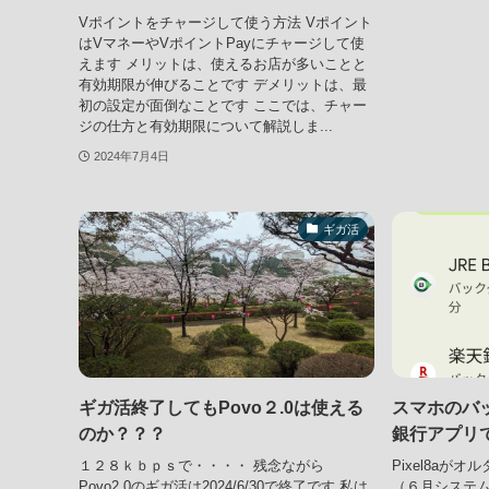
Vポイントをチャージして使う方法 Vポイント
はVマネーやVポイントPayにチャージして使
えます メリットは、使えるお店が多いことと
有効期限が伸びることです デメリットは、最
初の設定が面倒なことです ここでは、チャー
ジの仕方と有効期限について解説しま...
2024年7月4日
ギガ活
ギガ活終了してもPovo２.0は使える
スマホのバ
のか？？？
銀行アプリ
１２８ｋｂｐｓで・・・・ 残念ながら
Pixel8aが
Povo2.0のギガ活は2024/6/30で終了です 私は
（６月システム