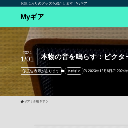
お気に入りのグッズを紹介します | Myギア
Myギア
2024
本物の音を鳴らす：ビクター「
1/01
広告表示があります
2023年12月6日
2024
各種ギア
ギア
各種ギア