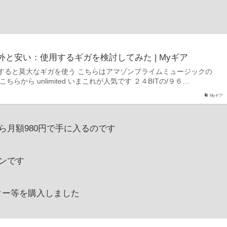
と安い：使用するギガを検討してみた | Myギア
すると莫大なギガを使う こちらはアマゾンプライムミュージックの
らから unlimited いまこれが人気です ２４BITの/９６…
Myギア
月額980円で手に入るのです
ンです
ター等を購入しました