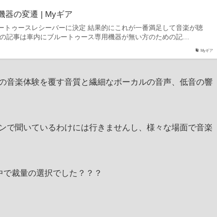
器の変遷 | Myギア
ルートゥースレシーバーに決定 結果的にこれが一番満足して音楽が聴
この記事は車内にブルートゥース専用機器が無い方のための記…
Myギア
の音楽体験を覆す音質と繊細なボーカルの音声、低音の響
ンで聞いているわけには行きませんし、様々な場面で音楽
中で裁量の選択でした？？？