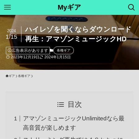
Myギア
ハイレゾを聞くならダウンロード
2024
1/15
再生：アマゾンミュージックHD
広告表示があります
各種ギア
2023年12月19日
2024年1月15日
ギア
各種ギア
目次
アマゾンミュージックUnlimitedなら最
高音質が楽しめます