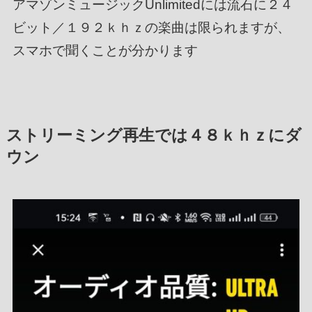
アマゾンミュージックUnlimitedには流石に２４
ビット／１９２ｋｈｚの楽曲は限られますが、
スマホで聞くことが分かります
ストリーミング再生では４８ｋｈｚにダ
ウン