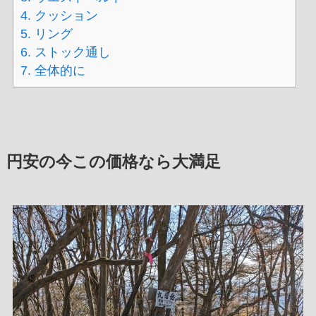
4.
クッション
5.
リング
6.
ストック通し
7.
全体的に
円安の今この価格なら大満足