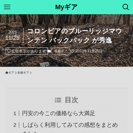
Myギア
コロンビアのブルーリッジマウ
2023
11/25
ンテン バックパック が秀逸
広告表示があります
2023年11月25日
各種ギア
ギア
各種ギア
目次
円安の今この価格なら大満足
しばらく利用してみての感想をまとめ