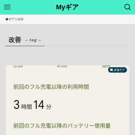
Myギア
ギア
改善
改善
– tag –
各種ギア